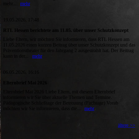
mehr...
mehr
19.05.2026, 17:48
RTL Hessen berichtete am 11.05. über unser Schutzkonzept
Liebe Eltern, wir möchten Sie informieren, dass RTL Hessen am
11.05.2026 einen kurzen Beitrag über unser Schutzkonzept und das
Präventionstheater für den Jahrgang 2 ausgestrahlt hat. Der Beitrag
kann in der...
mehr
06.05.2026, 16:16
Elternbrief Mai 2026
Elternbrief Mai 2026 Liebe Eltern, mit diesem Elternbrief
informieren wir Sie über aktuelle Themen und Termine.
Pädagogische Schließtage der Betreuung (Fachtage) Vorab
möchten wir Sie informieren, dass die...
mehr
ältere >>