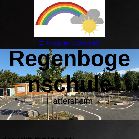
Neuigkeiten & Elternbriefe
Regenboge
nschule
Hattersheim
Pinnwand der Regenbogenschule