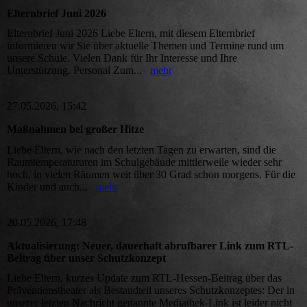
Elternbrief Juni 2026
Elternbrief Juni 2026 Liebe Eltern, mit diesem Elternbrief
informieren wir Sie über aktuelle Themen und Termine rund um
unsere Schule. Vielen Dank für Ihr Interesse und Ihre
Unterstützung. Personal Zum...
mehr
27.05.2026, 15:42
Maßnahmen bei großer Hitze
Liebe Eltern, wie nach den letzten Tagen zu erwarten, sind die
Raumtemperatururen im Schulgebäude mittlerweile wieder sehr
hoch, in vielen Räumen weit über 30 Grad schon morgens. Für die
Kinder und auch...
mehr
20.05.2026, 17:48
Aktualisierung: Neuer, dauerhaft abrufbarer Link zum RTL-
Beitrag über unser Schutzkonzept
Liebe Eltern, kurzes Update zum RTL-Hessen-Beitrag über das
Präventionstheater als Bestandteil unseres Schutzkonzeptes: Der in
unserer letzten Nachricht genannte Mediathek-Link ist leider nicht